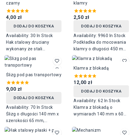
czarny
klamry
4,00 zł
2,50 zł
DODAJ DO KOSZYKA
DODAJ DO KOSZYKA
Availability:
30 In Stock
Availability:
9960 In Stock
Hak stalowy druciany
Podkładka do mocowania
wykonany ze stali
klamry o długości 450 mm
ocynkowanej + czarny pas
i szerokości 250 mm.
o długości 650 mm.
Rozstaw otworów 28 mm.
Klamra z blokadą
Wykonana ze stali
Ślizg pod pas transportowy
nierdzewnej, w komplecie
z nierdzewnymi
12,00 zł
9,00 zł
nakrętkami.
DODAJ DO KOSZYKA
DODAJ DO KOSZYKA
Availability:
62 In Stock
Availability:
70 In Stock
Klamra z blokadą o
Ślizg o długości 140 mm x
wymiarach 140 mm x 60
szerokości 65 mm,
mm wykonana ze stali
wykonany z gumy.
nierdzewnej.
Zastosowanie pod pas