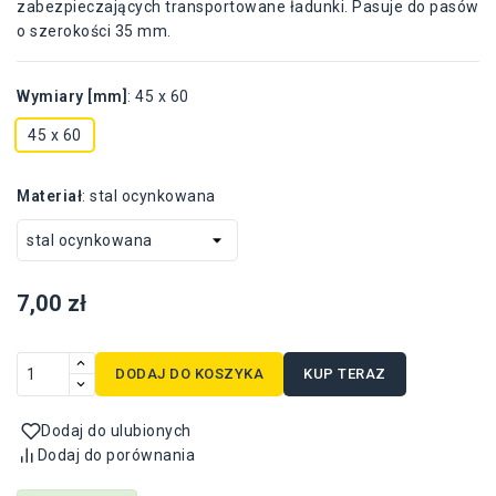
zabezpieczających transportowane ładunki. Pasuje do pasów
o szerokości 35 mm.
Wymiary [mm]
:
45 x 60
45 x 60
Materiał
:
stal ocynkowana
7,00 zł
DODAJ DO KOSZYKA
KUP TERAZ
Dodaj do ulubionych
Dodaj do porównania