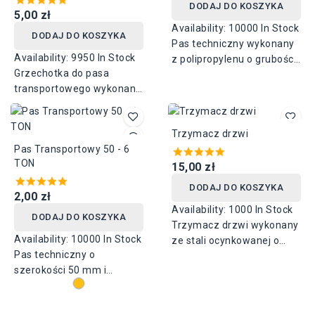
DODAJ DO KOSZYKA
5,00 zł
Availability:
10000 In Stock
DODAJ DO KOSZYKA
Pas techniczny wykonany
Availability:
9950 In Stock
z polipropylenu o grubości
Grzechotka do pasa
1,5 mm. Dostępny w
transportowego wykonana
szerokości 25 mm.Udźwig
ze stali ocynkowanej.
do 250 kg.
Udźwig od 800 kg do 5000
Trzymacz drzwi
kg, dostępna w
Pas Transportowy 50 - 6
szerokościach 25 mm, 35
TON
mm, 50 mm.
15,00 zł
DODAJ DO KOSZYKA
2,00 zł
Availability:
1000 In Stock
DODAJ DO KOSZYKA
Trzymacz drzwi wykonany
Availability:
10000 In Stock
ze stali ocynkowanej o
Pas techniczny o
wymiarach 61 mm x 29
szerokości 50 mm i
mm + 52 mm x 24 mm.
grubości 1,5 mm. Udźwig
do 6000 kg. Dostępny kolor