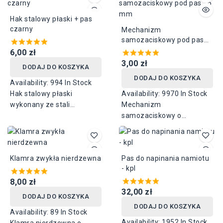
transportowy.
Hak stalowy płaski + pas
czarny
Mechanizm
samozaciskowy pod pas
25 mm
6,00 zł
3,00 zł
DODAJ DO KOSZYKA
DODAJ DO KOSZYKA
Availability:
994 In Stock
Hak stalowy płaski
Availability:
9970 In Stock
wykonany ze stali
Mechanizm
nierdzewnej + czarny pas
samozaciskowy o
o długości 650 mm.
wymiarach 30 mm x 45
mm, wykonany ze stali
ocynkowanej. Stosowany
Klamra zwykła nierdzewna
Pas do napinania namiotu
do pasów
- kpl
zabezpieczających
8,00 zł
transportowane ładunki.
32,00 zł
Pasuje do pasów o
DODAJ DO KOSZYKA
szerokości 25 mm.
DODAJ DO KOSZYKA
Availability:
89 In Stock
Availability:
1952 In Stock
Klamra nierdzewna o