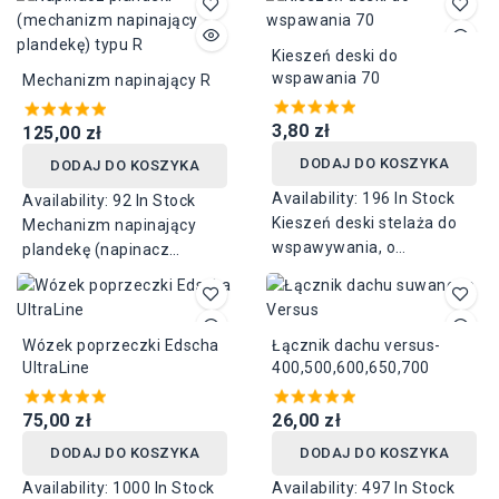
Kieszeń deski do
wspawania 70
Mechanizm napinający R
3,80 zł
125,00 zł
DODAJ DO KOSZYKA
DODAJ DO KOSZYKA
Availability:
196 In Stock
Availability:
92 In Stock
Kieszeń deski stelaża do
Mechanizm napinający
wspawywania, o
plandekę (napinacz
szerokości 70 mm.
plandeki) typu R. Dostępny
Stosowana do trzymania
mechanizm lewy i prawy.
desek burtowych
Wózek poprzeczki Edscha
metalowych lub
Łącznik dachu versus-
UltraLine
400,500,600,650,700
drewnianych. Montowana
do słupków stelaża.
75,00 zł
26,00 zł
DODAJ DO KOSZYKA
DODAJ DO KOSZYKA
Availability:
1000 In Stock
Availability:
497 In Stock