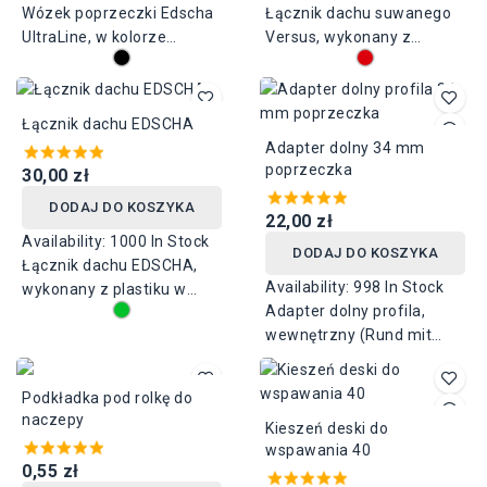
Wózek poprzeczki Edscha
Łącznik dachu suwanego
UltraLine, w kolorze
Versus, wykonany z
czarnym, o długości 280
plastiku w kolorze
mm i szerokości 75 mm,
czerwonym. Dostępny w
średnica rolki 24 mm.
pięciu długościach: 400
Łącznik dachu EDSCHA
mm, 500 mm, 600 mm ,
Adapter dolny 34 mm
650 mm i 700 mm
poprzeczka
30,00 zł
DODAJ DO KOSZYKA
22,00 zł
Availability:
1000 In Stock
DODAJ DO KOSZYKA
Łącznik dachu EDSCHA,
Availability:
998 In Stock
wykonany z plastiku w
Adapter dolny profila,
kolorze zielonym.
wewnętrzny (Rund mit
Szerokość 100 mm,
Schlitz/innen vierkant) do
dostępny w dwóch
systemów zasłonowych w
długościach: 570 mm i 650
Podkładka pod rolkę do
naczepach ciężarowych.
mm.
naczepy
Kieszeń deski do
wspawania 40
0,55 zł