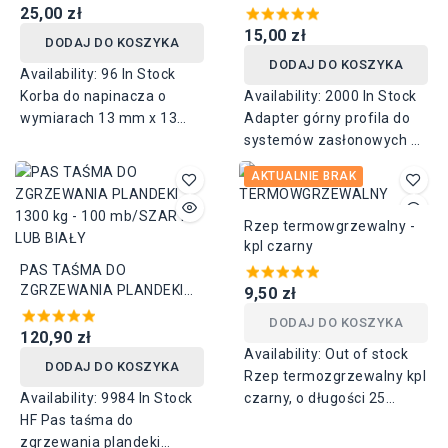
25,00 zł
15,00 zł
DODAJ DO KOSZYKA
DODAJ DO KOSZYKA
Availability:
96 In Stock
Korba do napinacza o
Availability:
2000 In Stock
wymiarach 13 mm x 13
Adapter górny profila do
mm
systemów zasłonowych w
naczepach ciężarowych.
AKTUALNIE BRAK
Nowy, wykonany z brązu,
27mm.
Rzep termowgrzewalny -
kpl czarny
PAS TAŚMA DO
ZGRZEWANIA PLANDEKI
9,50 zł
1300 kg - 100 mb/SZARY
DODAJ DO KOSZYKA
LUB BIAŁY
120,90 zł
Availability:
Out of stock
DODAJ DO KOSZYKA
Rzep termozgrzewalny kpl
Availability:
9984 In Stock
czarny, o długości 25
HF Pas taśma do
metrów i szerokości 50 i
zgrzewania plandeki
100 mm. Podana cena za