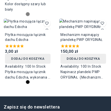
wykonany z PCV o
Kolor dostępny szary lub
1 mb kpl /50 mm
długości 100 metrów i
biały
szerokosc/. Cena za 1 mb
szerokości 50 mm, udźwig
kpl /100 mm szerokosci
1300 kg. Cena za 100 mb
jest podwójna/.
brutto
Płytka mocująca łącznik
Mechanizm napinający
dachu Edscha
plandekę PWP ORYGINAŁ
3,00 zł
150,00 zł
DODAJ DO KOSZYKA
DODAJ DO KOSZYKA
Availability:
100 In Stock
Availability:
100 In Stock
Płytka mocująca łącznik
Napinacz plandeki PWP
dachu Edscha, wykonana z
ORYGINAŁ (Mechanizm
PCV o wysokości 95 mm i
napinacza plandeki). Stal
szerokości 60 mm, kolor
ocynk, DOSTĘPNE - lewy -
czarny.
prawy. Przecięcie lub
kwadrat.
Zapisz się do newslettera