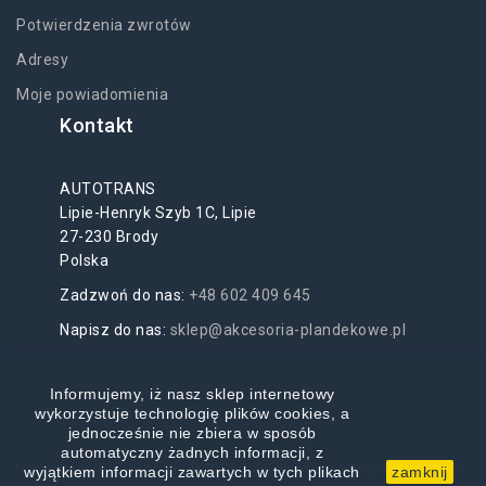
Potwierdzenia zwrotów
Adresy
Moje powiadomienia
Kontakt
AUTOTRANS
Lipie-Henryk Szyb 1C, Lipie
27-230 Brody
Polska
Zadzwoń do nas:
+48 602 409 645
Napisz do nas:
sklep@akcesoria-plandekowe.pl
Informujemy, iż nasz sklep internetowy
wykorzystuje technologię plików cookies, a
jednocześnie nie zbiera w sposób
automatyczny żadnych informacji, z
akcesoria-plandekowe.pl
© 2019-2026 wszelkie prawa zastrzeżone
wyjątkiem informacji zawartych w tych plikach
zamknij