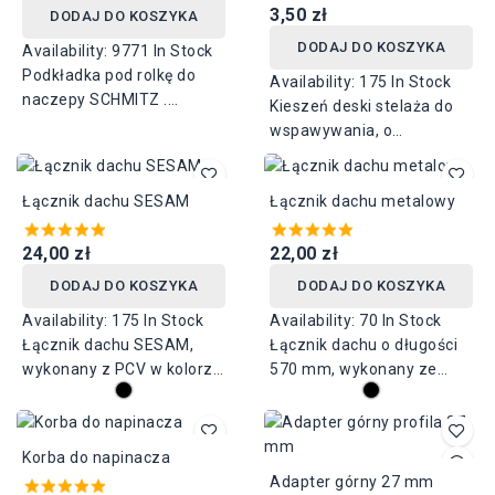
3,50 zł
DODAJ DO KOSZYKA
DODAJ DO KOSZYKA
Availability:
9771 In Stock
Podkładka pod rolkę do
Availability:
175 In Stock
naczepy SCHMITZ .
Kieszeń deski stelaża do
Długość 70 mm, szerokość
wspawywania, o
55 mm, grubość 1,5 mm,
szerokości 40 mm.
rozstaw otworów 28 mm.
Stosowana do trzymania
Łącznik dachu SESAM
Łącznik dachu metalowy
desek burtowych
metalowych lub
24,00 zł
drewnianych. Montowana
22,00 zł
do słupków stelaża.
DODAJ DO KOSZYKA
DODAJ DO KOSZYKA
Availability:
175 In Stock
Availability:
70 In Stock
Łącznik dachu SESAM,
Łącznik dachu o długości
wykonany z PCV w kolorze
570 mm, wykonany ze
czarnym. Szerokość 100
stali.
mm, dostępny w dwóch
długościach: 600 mm i 700
Korba do napinacza
mm.
Adapter górny 27 mm