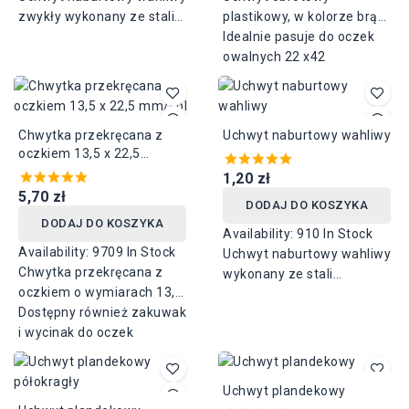
zwykły wykonany ze stali
plastikowy, w kolorze brąz,
ocynkowanej dostępny w
antracyt, czarny, ecri, biały.
Idealnie pasuje do oczek
wysokości 25mm, 37mm
Wysokość stopki 17 mm,
owalnych 22 x42
lub 45mm, o rozstawie
wysokość mocowania
otworów 30mm.
górnego 25 mm, szerokość
podstawy 34 mm, długość
Chwytka przekręcana z
Uchwyt naburtowy wahliwy
podstawy 70 mm,
oczkiem 13,5 x 22,5
wysokość całkowita 43
mm/kpl
mm.
1,20 zł
5,70 zł
DODAJ DO KOSZYKA
DODAJ DO KOSZYKA
Availability:
910 In Stock
Availability:
9709 In Stock
Uchwyt naburtowy wahliwy
Chwytka przekręcana z
wykonany ze stali
oczkiem o wymiarach 13,5
ocynkowanej dostępny w
x 22,5 mm, wykonana z
Dostępny również zakuwak
wysokości 25mm, 37mm
mosiądzu lub mosiądz
i wycinak do oczek
lub 45mm, o rozstawie
niklowany.
otworów 51mm.
Uchwyt plandekowy