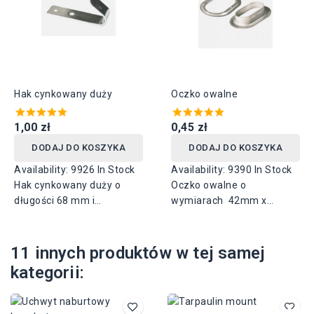
Hak cynkowany duży
Oczko owalne
1,00 zł
0,45 zł
DODAJ DO KOSZYKA
DODAJ DO KOSZYKA
Availability:
9926 In Stock
Availability:
9390 In Stock
Hak cynkowany duży o
Oczko owalne o
długości 68 mm i
wymiarach 42mm x
szerokości 20 mm,
22mm, dostępne dwa
rozstaw otworów 20 mm.
rodzaje ze stali
ocynkowanej lub
11 innych produktów w tej samej
nierdzewnej.
kategorii: