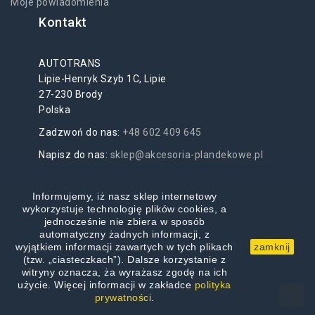
Moje powiadomienia
Kontakt
AUTOTRANS
Lipie-Henryk Szyb 1C, Lipie
27-230 Brody
Polska
Zadzwoń do nas:
+48 602 409 645
Napisz do nas:
sklep@akcesoria-plandekowe.pl
Informujemy, iż nasz sklep internetowy
wykorzystuje technologię plików cookies, a
jednocześnie nie zbiera w sposób
automatyczny żadnych informacji, z
akcesoria-plandekowe.pl
© 2019-2026 wszelkie prawa zastrzeżone
wyjątkiem informacji zawartych w tych plikach
zamknij
(tzw. „ciasteczkach”). Dalsze korzystanie z
realizacja i pozycjonowanie:
scribnet.pl
witryny oznacza, ża wyrażasz zgodę na ich
użycie. Więcej informacji w zakładce
polityka
prywatności
.