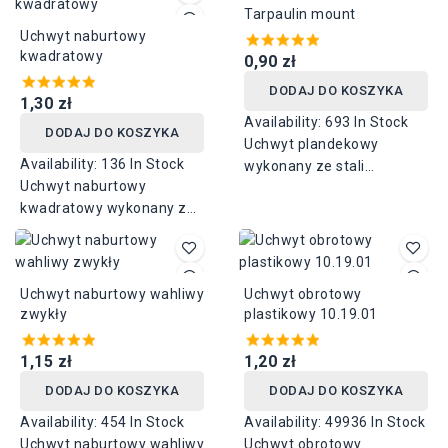
Tarpaulin mount
Uchwyt naburtowy
kwadratowy
0,90 zł
DODAJ DO KOSZYKA
1,30 zł
Availability:
693 In Stock
DODAJ DO KOSZYKA
Uchwyt plandekowy
Availability:
136 In Stock
wykonany ze stali
Uchwyt naburtowy
ocynkowanej dostępny w
kwadratowy wykonany ze
różnych wysokościach:
stali ocynkowanej
16mm, 20mm, 25mm,
dostępny w wysokości
30mm. Rozstaw otworów
25mm lub 30mm, o
51mm.
Uchwyt naburtowy wahliwy
Uchwyt obrotowy
rozstawie otworów 26mm.
zwykły
plastikowy 10.19.01
1,15 zł
1,20 zł
DODAJ DO KOSZYKA
DODAJ DO KOSZYKA
Availability:
454 In Stock
Availability:
49936 In Stock
Uchwyt naburtowy wahliwy
Uchwyt obrotowy