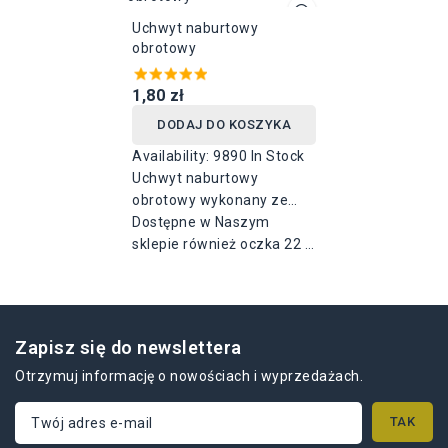
ocynkowanej, rozstaw
otworów 55mm.
Uchwyt naburtowy
otworów 51mm. Dostępny
obrotowy
w wysokościach: 25 mm,
30 mm (rozmiar mierzony
1,80 zł
wewnątrz uchwytu).
DODAJ DO KOSZYKA
Availability:
9890 In Stock
Uchwyt naburtowy
obrotowy wykonany ze
stali ocynkowanej o
Dostępne w Naszym
wysokości 17 + 19mm, o
sklepie również oczka 22 x
rozstawie otworów 51mm.
42 pasujące do uchwytów
Zapisz się do newslettera
Otrzymuj informację o nowościach i wyprzedażach.