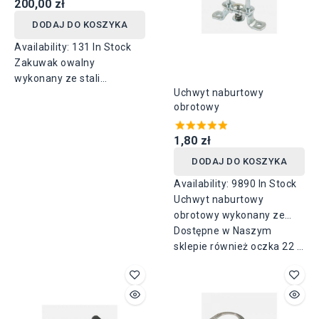
200,00 zł
DODAJ DO KOSZYKA
Availability:
131 In Stock
Zakuwak owalny
wykonany ze stali
Uchwyt naburtowy
ocynkowanej, dostępny w
obrotowy
rozmiarze : 42 mm x 22
mm
1,80 zł
DODAJ DO KOSZYKA
Availability:
9890 In Stock
Uchwyt naburtowy
obrotowy wykonany ze
stali ocynkowanej o
Dostępne w Naszym
wysokości 17 + 19mm, o
sklepie również oczka 22 x
rozstawie otworów 51mm.
42 pasujące do uchwytów