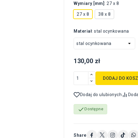
Wymiary [mm]
:
27 x 8
27 x 8
38 x 8
Materiał
:
stal ocynkowana
130,00 zł
DODAJ DO KOS
Dodaj do ulubionych
Doda

Dostępne
Share