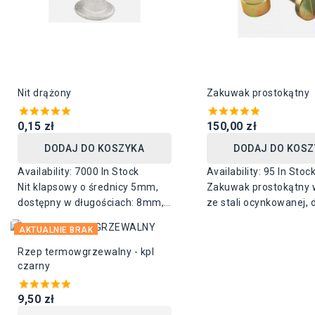
Nit drążony
Zakuwak prostokątny
0,15 zł
150,00 zł
DODAJ DO KOSZYKA
DODAJ DO KOSZ
Availability:
7000 In Stock
Availability:
95 In Stoc
Nit klapsowy o średnicy 5mm,
Zakuwak prostokątny
dostępny w długościach: 8mm,
ze stali ocynkowanej, 
10mm i 12mm.
w dwóch rozmiarach: 
AKTUALNIE BRAK
mm i 38 mm x 8 mm
Rzep termowgrzewalny - kpl
czarny
9,50 zł