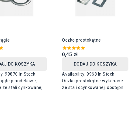
rągłe
Oczko prostokątne
0,45 zł
DAJ DO KOSZYKA
DODAJ DO KOSZYKA
ty:
99870 In Stock
Availability:
9968 In Stock
rągłe plandekowe,
Oczko prostokątne wykonane
 ze stali cynkowanej.
ze stali ocynkowanej, dostępne
 średnice: 10 mm, 12
w dwóch wymiarach: 27mm x
m, 20, 25 mm, 40 mm
8mm lub 38mm x 8mm.
 mierzony wewnątrz).