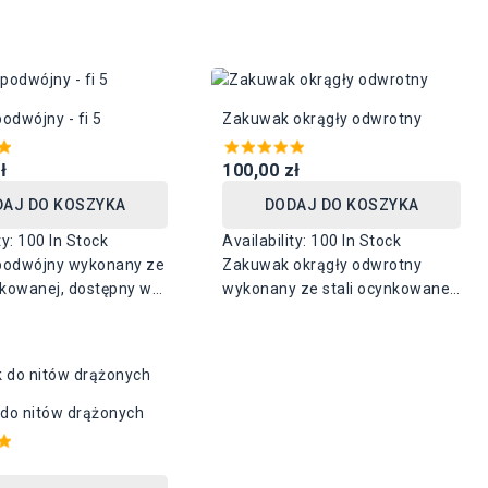
rozmiarach: 27 mm x 8
mm dostępny w dwóch
 mm x 8 mm
średnicach: 5 mm i 6 mm
odwójny - fi 5
Zakuwak okrągły odwrotny
ł
100,00 zł
DAJ DO KOSZYKA
DODAJ DO KOSZYKA
ty:
100 In Stock
Availability:
100 In Stock
podwójny wykonany ze
Zakuwak okrągły odwrotny
nkowanej, dostępny w
wykonany ze stali ocynkowanej,
ch: 40 mm x 10 mm
dostępny w różnych średnicach,
mm x 22 mm
od 10 mm do 40 mm
do nitów drążonych