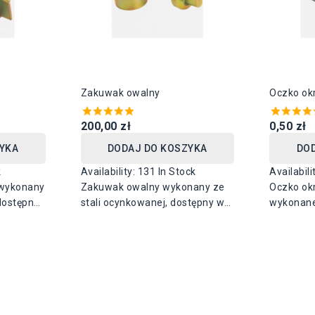
Zakuwak owalny
Oczko ok
200,00 zł
0,50 zł
YKA
DODAJ DO KOSZYKA
DO
k
Availability:
131 In Stock
Availabili
 wykonany
Zakuwak owalny wykonany ze
Oczko ok
dostępny
stali ocynkowanej, dostępny w
wykonane
27 mm x 8
rozmiarze : 42 mm x 22 mm
Dostępne
mm, 16 m
(rozmiar