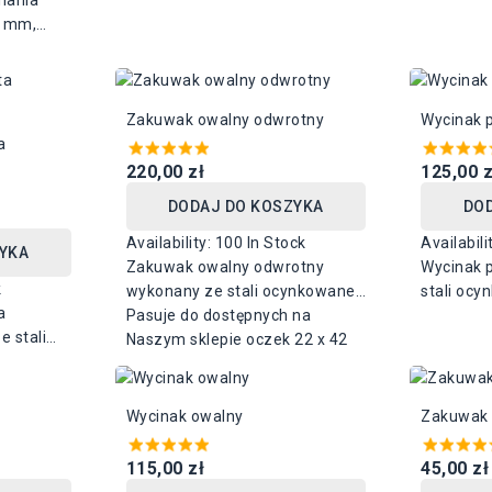
nania
w dwóch 
0 mm,
mm i 38
iarach:
60 mm x
Zakuwak owalny odwrotny
Wycinak p
a
220,00 zł
125,00 z
DODAJ DO KOSZYKA
DO
Availability:
100 In Stock
Availabili
YKA
Zakuwak owalny odwrotny
Wycinak 
k
wykonany ze stali ocynkowanej,
stali ocy
a
dostępny w rozmiarze : 42 mm
Pasuje do dostępnych na
rozmiara
 stali
x 22 mm
Naszym sklepie oczek 22 x 42
oraz 42 
y w
zstawu
mm.
Wycinak owalny
Zakuwak 
5 mm.
115,00 zł
45,00 zł