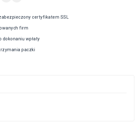
zabezpieczony certyfikatem SSL
owanych firm
o dokonaniu wpłaty
otrzymania paczki