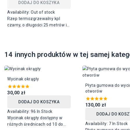
DODAJ DO KOSZYKA
Availability:
Out of stock
Rzep termozgrzewalny kpl
czarny, o długości 25 metrów i
szerokości 50 i 100 mm.
Podana cena za 1 mb kpl /50
mm szerokosc/. Cena za 1 mb
kpl /100 mm szerokosci jest
14 innych produktów w tej samej katego
podwójna/.
Wycinak okrągły
Płyta gumowa do wyci
otworów
30,00 zł
DODAJ DO KOSZYKA
130,00 zł
Availability:
96 In Stock
DODAJ DO KOSZ
Wycinak okrągły dostępny w
Availability:
7 In Stock
różnych średnicach od 10 do