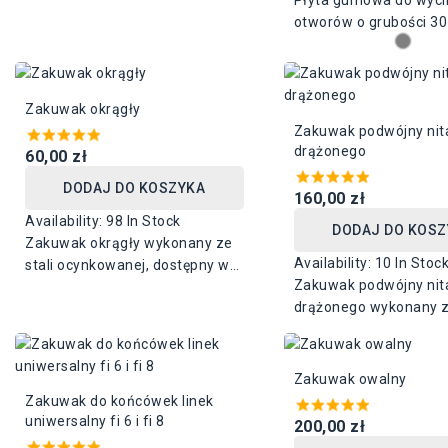
Płyta gumowa do wyci
40mm.
otworów o grubości 3
dostępna w dwóch wym
410 mm x 275 mm i 5
200 mm.
Zakuwak okrągły
Zakuwak podwójny nit
drążonego
60,00 zł
DODAJ DO KOSZYKA
160,00 zł
Availability:
98 In Stock
DODAJ DO KOSZ
Zakuwak okrągły wykonany ze
Availability:
10 In Stoc
stali ocynkowanej, dostępny w
Zakuwak podwójny nit
różnych średnicach, od 10 mm
drążonego wykonany ze
do 40 mm
ocynkowanej, dostępn
dwóch rozmiarach ro
otworów: 34 mm i 51 
Zakuwak owalny
Średnica otworów to 
Zakuwak do końcówek linek
uniwersalny fi 6 i fi 8
200,00 zł