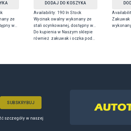
YKA
DODAJ DO KOSZYKA
DO
ck
Availability:
190 In Stock
Availabili
nany ze
Wycinak owalny wykonany ze
Zakuwak 
stępny w
stali ocynkowanej, dostępny w
wykonany
 22 mm
rozmiarze 42 mm x 22 mm
Do kupienia w Naszym sklepie
również zakuwak i oczka pod
wycinane otwory
źć szczegóły w naszej