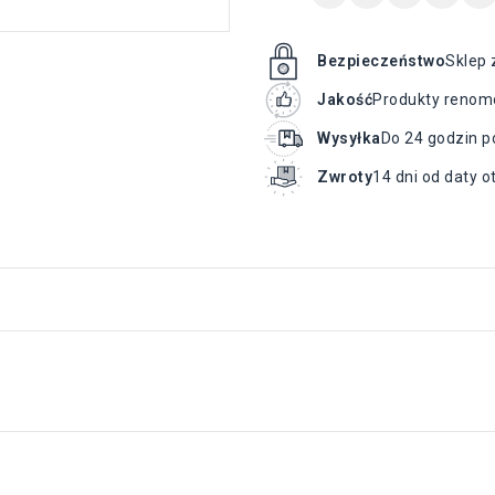
Bezpieczeństwo
Sklep 
Jakość
Produkty renom
Wysyłka
Do 24 godzin p
Zwroty
14 dni od daty 