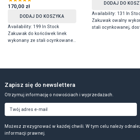
DODAJ DO KOSZ
170,00 zł
Availability:
131 In Sto
DODAJ DO KOSZYKA
Zakuwak owalny wyko
Availability:
199 In Stock
stali ocynkowanej, do
Zakuwak do końcówek linek
rozmiarze : 42 mm x
wykonany ze stali ocynkowanej
dostępny w średnicy 6 mm i 8
mm
Zapisz się do newslettera
Otrzymuj informację o nowościach i wyprzedażach.
Możesz zrezygnować w każdej chwili. W tym celu należy odnale
informacji prawnej.