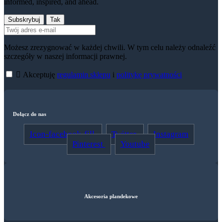
informed, inspired, and ahead.
Możesz zrezygnować w każdej chwili. W tym celu należy odnaleźć
szczegóły w naszej informacji prawnej.

Akceptuję
regulamin sklepu
i
politykę prywatności
Dołącz do nas
Icon-facebook-fill
Twitter
Instagram
Pinterest
Youtube
Akcesoria plandekowe