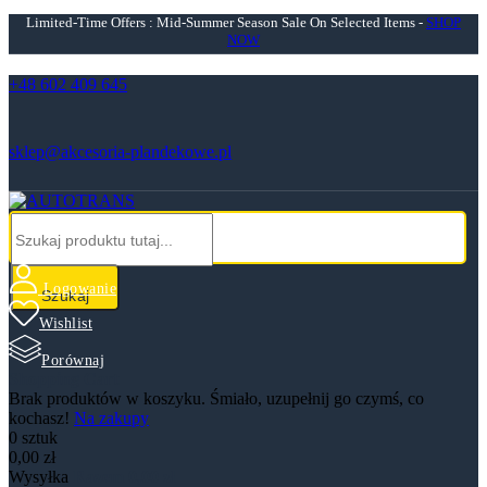
Limited-Time Offers : Mid-Summer Season Sale On Selected Items -
SHOP
NOW
+48 602 409 645
sklep@akcesoria-plandekowe.pl
Logowanie
Szukaj
Wishlist
Porównaj
Shopping Cart
Brak produktów w koszyku. Śmiało, uzupełnij go czymś, co
kochasz!
Na zakupy
0 sztuk
0,00 zł
Wysyłka
Razem
0,00 zł