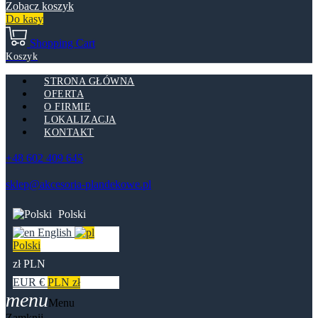
Zobacz koszyk
Do kasy
Shopping Cart
Koszyk
STRONA GŁÓWNA
OFERTA
O FIRMIE
LOKALIZACJA
KONTAKT
+48 602 409 645
sklep@akcesoria-plandekowe.pl
Polski
English
Polski
zł PLN
EUR €
PLN zł
menu
Menu
Zamknij