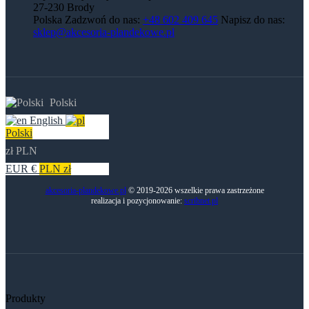
27-230 Brody
Polska
Zadzwoń do nas:
+48 602 409 645
Napisz do nas:
sklep@akcesoria-plandekowe.pl
Polski
English
Polski
zł PLN
EUR €
PLN zł
akcesoria-plandekowe.pl
© 2019-2026 wszelkie prawa zastrzeżone
realizacja i pozycjonowanie:
scribnet.pl
Produkty