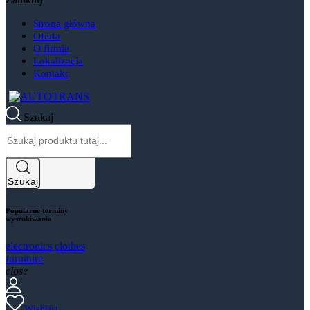
Strona główna
Oferta
O firmie
Lokalizacja
Kontakt
Szukaj
Szukaj
Popularne terminy
wyszukiwania
electronics
clothes
furniture
close
Wishlist