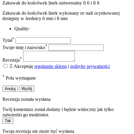
Zakuwak do końcówek linek uniwersalny fi 6 i fi 8
Zakuwak do końcówek linek wykonany ze stali ocynkowanej
dostępny w średnicy 6 mm i 8 mm
Quality:
*
Tytuł
*
Twoje imię i nazwisko
*
Recenzja

Akceptuję
regulamin sklepu
i
politykę prywatności
*
Pola wymagane
Anuluj
Wyślij
Recenzja została wysłana
Twój komentarz został dodany i będzie widoczny jak tylko
zatwierdzi go moderator.
Tak
Twoja recenzja nie może być wysłana