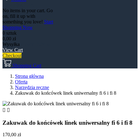
Shopping Cart
No items in your cart. Go
on, fill it up with
something you love!
Start
Shopping Now
0 sztuk
0,00 zł
Wysyłka
Razem
0,00 zł
View Cart
Checkout
Shopping Cart
Strona główna
Oferta
Narzędzia ręczne
Zakuwak do końcówek linek uniwersalny fi 6 i fi 8


Zakuwak do końcówek linek uniwersalny fi 6 i fi 8
170,00 zł