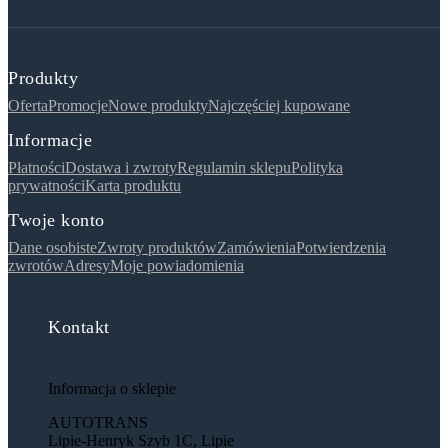
Produkty
Oferta
Promocje
Nowe produkty
Najczęściej kupowane
Informacje
Płatności
Dostawa i zwroty
Regulamin sklepu
Polityka
prywatności
Karta produktu
Twoje konto
Dane osobiste
Zwroty produktów
Zamówienia
Potwierdzenia
zwrotów
Adresy
Moje powiadomienia
Kontakt
Informacja o sklepie
AUTOTRANS
Lipie-Henryk Szyb 1C, Lipie