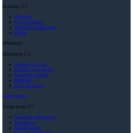
Produkty


Promocje
Nowe produkty
Najczęściej kupowane
Oferta
Informacje
Informacje


Dostawa i zwroty
Polityka prywatności
Regulamin sklepu
Płatności
Karta produktu
Twoje konto
Twoje konto


Śledzenie zamówienia
Zaloguj się
Utwórz konto