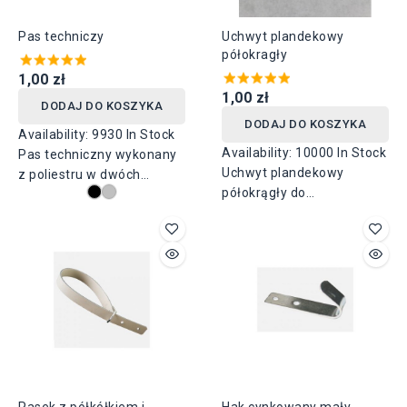
Pas techniczy
Uchwyt plandekowy
półokragły
1,00 zł
1,00 zł
DODAJ DO KOSZYKA
DODAJ DO KOSZYKA
Availability:
9930 In Stock
Availability:
10000 In Stock
Pas techniczny wykonany
Uchwyt plandekowy
z poliestru w dwóch
półokrągły do
szerokościach 25mm i
zabezpieczania plandek
35mm. Udźwig do 1200 kg-
paskami. Wykonany ze
25 mm i 3000 kg - 35 mm
stali ocynkowanej.
Wysokość 30 mm, rozstaw
otworów 51 mm. Rozmiar
mierzony wewnątrz
uchwytu.
Pasek z półkółkiem i
Hak cynkowany mały