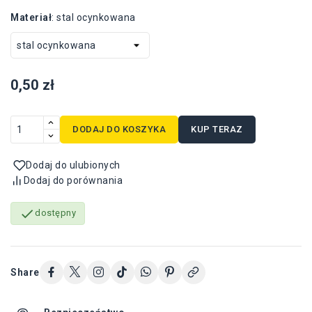
Materiał
:
stal ocynkowana
0,50 zł
DODAJ DO KOSZYKA
KUP TERAZ
Dodaj do ulubionych
Dodaj do porównania

dostępny
Share