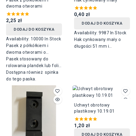
dwoma otworami
0,40 zł
2,25 zł
DODAJ DO KOSZYKA
DODAJ DO KOSZYKA
Availability:
9987 In Stock
Availability:
10000 In Stock
Hak cynkowany mały o
Pasek z półkółkiem i
długości 51 mm i
dwoma otworami o
szerokości 13 mm,
szerokości 20mm i
Pasek stosowany do
rozstaw otworów 20 mm.
długościach od 300 do
rolowania plandek lub folii
500mm.
okiennej.
Dostępna również spinka
do tego paska.
Uchwyt obrotowy
plastikowy 10.19.01
1,20 zł
DODAJ DO KOSZYKA