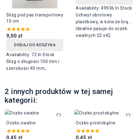
Availability:
49936 In Stock
Ślizg pod pas transportowy
Uchwyt obrotowy
10 cm
plastikowy, w kolorze brąz,
antracyt, czarny, ecri, biały.
Idealnie pasuje do oczek
9,00 zł
Wysokość stopki 17 mm,
owalnych 22 x42
wysokość mocowania
DODAJ DO KOSZYKA
górnego 25 mm, szerokość
Availability:
72 In Stock
podstawy 34 mm, długość
Ślizg o długości 100 mm i
podstawy 70 mm,
szerokości 40 mm,
wysokość całkowita 43
wykonany z gumy.
mm.
Zastosowanie pod pas
transportowy.
2 innych produktów w tej samej
kategorii:
Oczko owalne
Oczko prostokątne
0,45 zł
0,45 zł