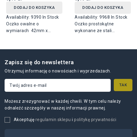
DODAJ DO KOSZYKA
DODAJ DO KOSZYKA
Availability:
9390 In Stock
Availability:
9968 In Stock
Oczko owalne o
Oczko prostokątne
wymiarach 42mm x
wykonane ze stali
22mm, dostępne dwa
ocynkowanej, dostępne w
rodzaje ze stali
dwóch wymiarach: 27mm
ocynkowanej lub
x 8mm lub 38mm x 8mm.
nierdzewnej.
Zapisz się do newslettera
Otrzymuj informację o nowościach i wyprzedażach.
Możesz zrezygnować w każdej chwili. W tym celu należy
odnaleźć szczegóły w naszej informacji prawnej.
Akceptuję
regulamin sklepu
i
politykę prywatności